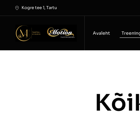
Skip
Kogre tee 1, Tartu
to
content
Avaleht
Treening
Kõi