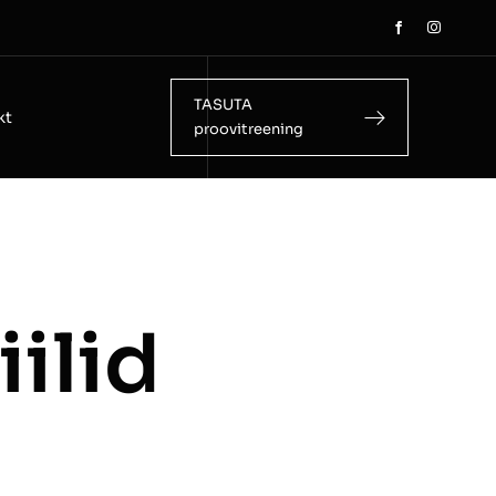
TASUTA
kt
proovitreening
ilid