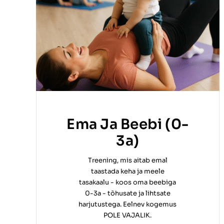
Ema Ja Beebi (0-
3a)
Treening, mis aitab emal
taastada keha ja meele
tasakaalu - koos oma beebiga
0-3a - tõhusate ja lihtsate
harjutustega. Eelnev kogemus
POLE VAJALIK.