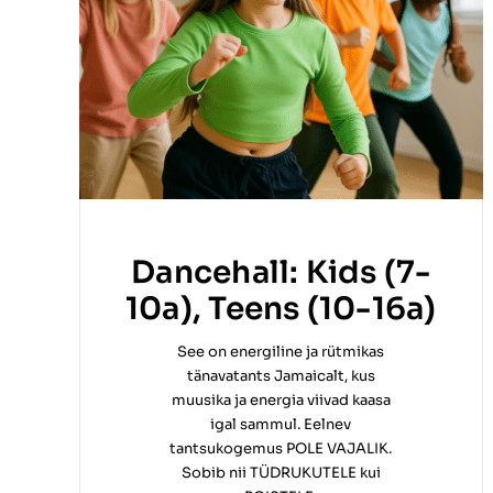
Dancehall: Kids (7-
10a), Teens (10-16a)
See on energiline ja rütmikas
tänavatants Jamaicalt, kus
muusika ja energia viivad kaasa
igal sammul. Eelnev
tantsukogemus POLE VAJALIK.
Sobib nii TÜDRUKUTELE kui