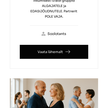
liikumisest! Eraldi gruppid
ALGAJATELE ja
EDASIJÕUDNUTELE. Partnerit
POLE VAJA.
Soolotants
Vaata lähemalt