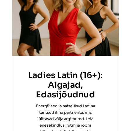
Ladies Latin (16+):
Algajad,
Edasijõudnud
Energilised ja naiselikud Ladina
tantsud ilma partnerita, mis
lülitavad välja argimured. Leia
enesekindlus, rütm ja rõõm