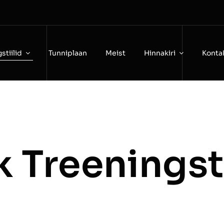
stiilid
Tunniplaan
Meist
Hinnakiri
Konta
k Treeningsti