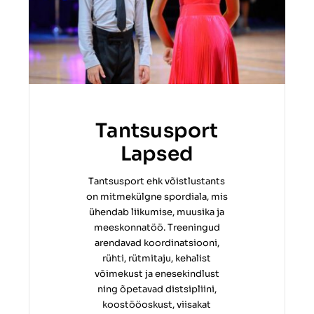
Tantsusport
Lapsed
Tantsusport ehk võistlustants
on mitmekülgne spordiala, mis
ühendab liikumise, muusika ja
meeskonnatöö. Treeningud
arendavad koordinatsiooni,
rühti, rütmitaju, kehalist
võimekust ja enesekindlust
ning õpetavad distsipliini,
koostööoskust, viisakat